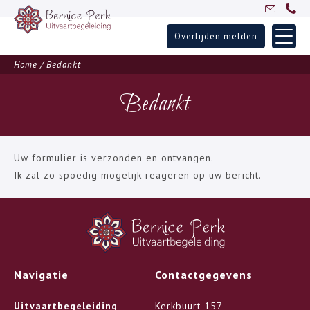
Overlijden melden
Skip
Home
Home
/
Bedankt
to
Uitvaartbegeleiding
content
Bedankt
Over Bernice
Inspiratie
Ervaringen
Uw formulier is verzonden en ontvangen.
Ik zal zo spoedig mogelijk reageren op uw bericht.
Partners
Blogs
Contact
Navigatie
Contactgegevens
Uitvaartbegeleiding
Kerkbuurt 157