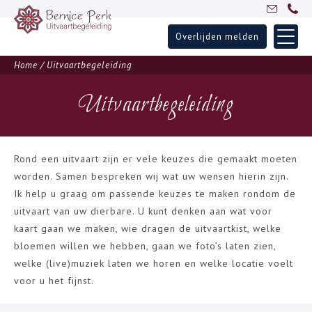
Overlijden melden
Skip
Home
Home
/
Uitvaartbegeleiding
to
Uitvaartbegeleiding
content
Uitvaartbegeleiding
Over Bernice
Inspiratie
Ervaringen
Rond een uitvaart zijn er vele keuzes die gemaakt moeten
worden. Samen bespreken wij wat uw wensen hierin zijn.
Partners
Ik help u graag om passende keuzes te maken rondom de
Blogs
uitvaart van uw dierbare. U kunt denken aan wat voor
Contact
kaart gaan we maken, wie dragen de uitvaartkist, welke
bloemen willen we hebben, gaan we foto’s laten zien,
welke (live)muziek laten we horen en welke locatie voelt
voor u het fijnst.