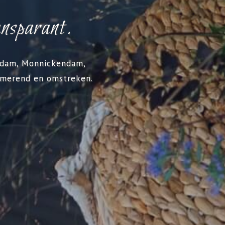
ansparant.
itdam, Monnickendam,
rmerend en omstreken.