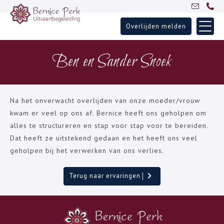
Overlijden melden
Skip
Home
to
Ben en Sander Snoek
Uitvaartbegeleiding
content
Over Bernice
Inspiratie
Na het onverwacht overlijden van onze moeder/vrouw
Ervaringen
kwam er veel op ons af. Bernice heeft ons geholpen om
alles te structureren en stap voor stap voor te bereiden.
Partners
Dat heeft ze uitstekend gedaan en het heeft ons veel
Blogs
geholpen bij het verwerken van ons verlies.
Contact
Terug naar ervaringen