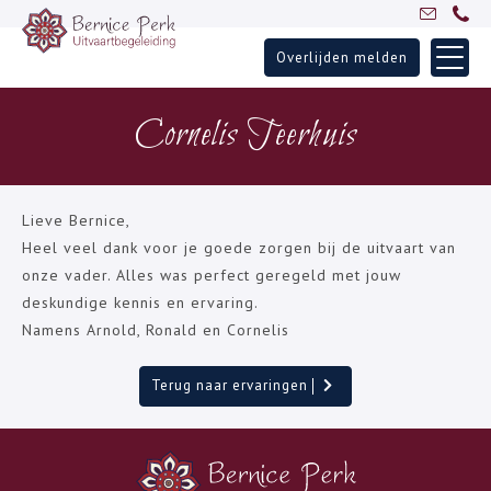
Overlijden melden
Skip
Home
to
Cornelis Teerhuis
Uitvaartbegeleiding
content
Over Bernice
Inspiratie
Lieve Bernice,
Ervaringen
Heel veel dank voor je goede zorgen bij de uitvaart van
onze vader. Alles was perfect geregeld met jouw
Partners
deskundige kennis en ervaring.
Blogs
Namens Arnold, Ronald en Cornelis
Contact
Terug naar ervaringen