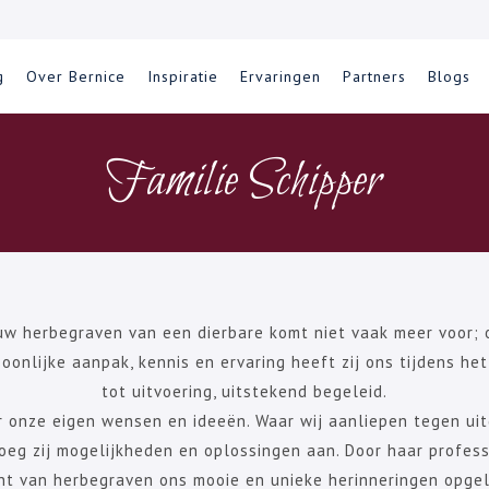
g
Over Bernice
Inspiratie
Ervaringen
Partners
Blogs
Familie Schipper
uw herbegraven van een dierbare komt niet vaak meer voor; 
soonlijke aanpak, kennis en ervaring heeft zij ons tijdens he
tot uitvoering, uitstekend begeleid.
r onze eigen wensen en ideeën. Waar wij aanliepen tegen ui
eg zij mogelijkheden en oplossingen aan. Door haar profes
t van herbegraven ons mooie en unieke herinneringen opgel