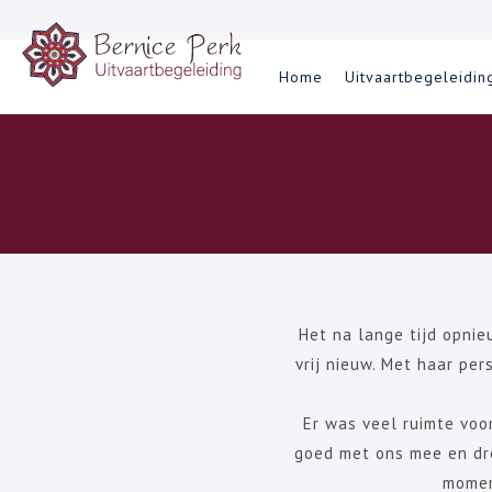
Skip
Home
Uitvaartbegeleidin
to
content
Het na lange tijd opnie
vrij nieuw. Met haar per
Er was veel ruimte voo
goed met ons mee en dro
momen