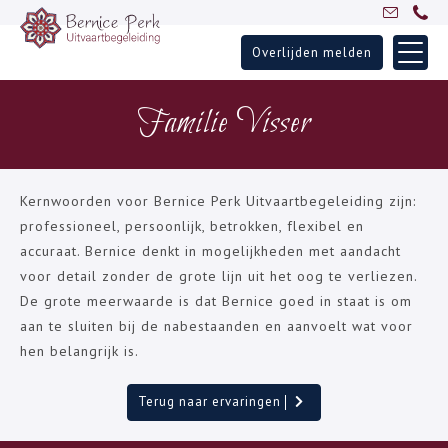
Overlijden melden
Skip
Home
to
Familie Visser
Uitvaartbegeleiding
content
Over Bernice
Inspiratie
Kernwoorden voor Bernice Perk Uitvaartbegeleiding zijn:
Ervaringen
professioneel, persoonlijk, betrokken, flexibel en
accuraat. Bernice denkt in mogelijkheden met aandacht
Partners
voor detail zonder de grote lijn uit het oog te verliezen.
Blogs
De grote meerwaarde is dat Bernice goed in staat is om
Contact
aan te sluiten bij de nabestaanden en aanvoelt wat voor
hen belangrijk is.
Terug naar ervaringen