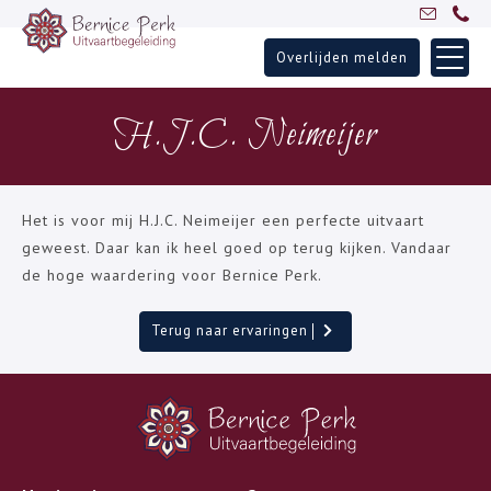
Overlijden melden
Skip
Home
to
H.J.C. Neimeijer
Uitvaartbegeleiding
content
Over Bernice
Inspiratie
Het is voor mij H.J.C. Neimeijer een perfecte uitvaart
Ervaringen
geweest. Daar kan ik heel goed op terug kijken. Vandaar
de hoge waardering voor Bernice Perk.
Partners
Blogs
Terug naar ervaringen
Contact