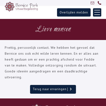
Overlijden melden
Skip
Home
to
Lieve mensen
Uitvaartbegeleiding
content
Over Bernice
Inspiratie
Prettig, persoonlijk contact. We hebben het gevoel dat
Ervaringen
Bernice ons ook echt wilde leren kennen. En er alles aan
heeft gedaan om er een prachtig afscheid voor Fedde
Partners
van te maken. Volledige ontzorging rondom de uitvaart.
Blogs
Goede ideeën aangedragen en een daadkrachtige
Contact
uitvoering.
Terug naar ervaringen