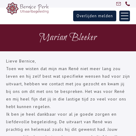
Overlijden melden
Skip
Home
to
Marian Bleeker
Uitvaartbegeleiding
content
Over Bernice
Inspiratie
Lieve Bernice,
Ervaringen
Toen we wisten dat mijn man René niet meer lang zou
leven en hij zelf best wat specifieke wensen had voor zijn
Partners
uitvaart, hebben we contact met jou gezocht en kwam jij
Blogs
bij ons om dit met ons te bespreken. Het was voor René
Contact
en mij heel fijn dat jij in die lastige tijd zo veel voor ons
hebt kunnen regelen.
Ik ben je heel dankbaar voor al je goede zorgen en
liefdevolle begeleiding. De uitvaart van René was
prachtig en helemaal zoals hij dit gewenst had. Jouw