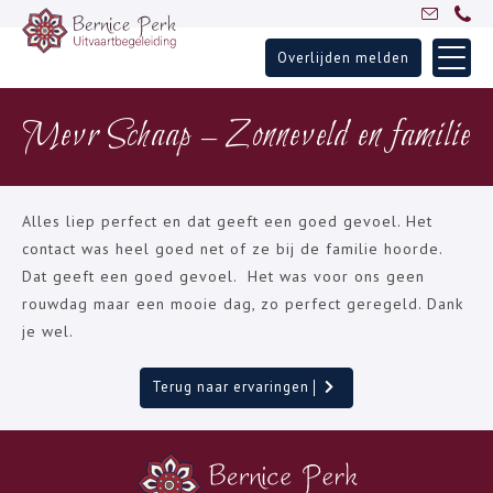
Overlijden melden
Skip
Home
to
Mevr Schaap – Zonneveld en familie
Uitvaartbegeleiding
content
Over Bernice
Inspiratie
Alles liep perfect en dat geeft een goed gevoel. Het
Ervaringen
contact was heel goed net of ze bij de familie hoorde.
Dat geeft een goed gevoel. Het was voor ons geen
Partners
rouwdag maar een mooie dag, zo perfect geregeld. Dank
Blogs
je wel.
Contact
Terug naar ervaringen