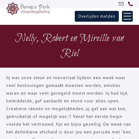
Overlijden melden
Skip
Home
to
Nelly, Robert en Mireille van
Uitvaartbegeleiding
content
Over Bernice
Riel
Inspiratie
Ervaringen
Jij was onze steun en toeverlaat tijdens een week waar
Partners
veel beslissingen gemaakt moesten worden, emoties
Blogs
waren en waar veel geregeld moest worden. Jij had tijd,
Contact
bemiddelde, gaf aandacht en stond voor alles open.
Creatieve ideeën en mogelijkheden, jij gaf aan wat kon,
gebruikelijk of mogelijk was.!! Vanaf het eerste begin
voelde het vertrouwd, fijn en bijna gezellig. De week van
het definitieve afscheid is door jou een periode met “een