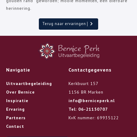
gouden rand” geworden; mooie momenten, een dierbare
herinnering.
Terug naar ervaringen
Navigatie
Contactgegevens
Uitvaartbegeleiding
Kerkbuurt 157
Over Bernice
1156 BR Marken
Inspiratie
info@berniceperk.nl
Ervaring
Tel: 06-21150707
Partners
KvK nummer: 69935122
Contact