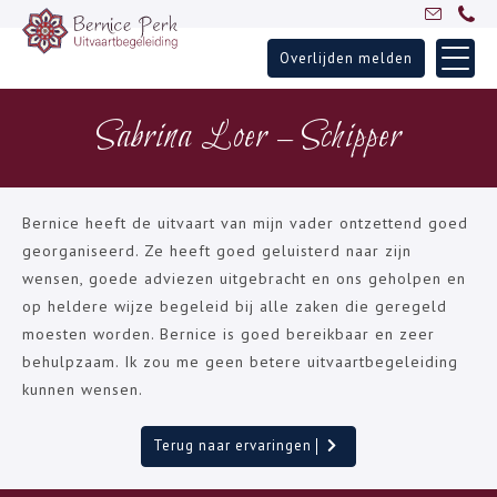
Overlijden melden
Skip
Home
to
Sabrina Loer – Schipper
Uitvaartbegeleiding
content
Over Bernice
Inspiratie
Bernice heeft de uitvaart van mijn vader ontzettend goed
Ervaringen
georganiseerd. Ze heeft goed geluisterd naar zijn
wensen, goede adviezen uitgebracht en ons geholpen en
Partners
op heldere wijze begeleid bij alle zaken die geregeld
Blogs
moesten worden. Bernice is goed bereikbaar en zeer
Contact
behulpzaam. Ik zou me geen betere uitvaartbegeleiding
kunnen wensen.
Terug naar ervaringen