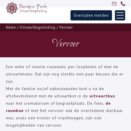
Overlijden melden
Skip
Home
Home
/
Uitvaartbegeleiding
/
Vervoer
to
Uitvaartbegeleiding
content
Vervoer
Over Bernice
Inspiratie
Ervaringen
Een witte of zwarte rouwauto, per loopkoets of met de
uitvaartmotor. Dat zijn nog slechts een paar keuzes die er
Partners
zijn.
Blogs
Met de familie en/of nabestaanden kunt u na de
Contact
afscheidsdienst met de uitvaartkist in de
uitvaartbus
naar het crematorium of begraafplaats. De fiets,
de
rouwkoe
of met het vervoer wat de overledene dierbaar
was, zoals een tractor of vrachtwagen, zijn ook
mogelijkheden van vervoer.