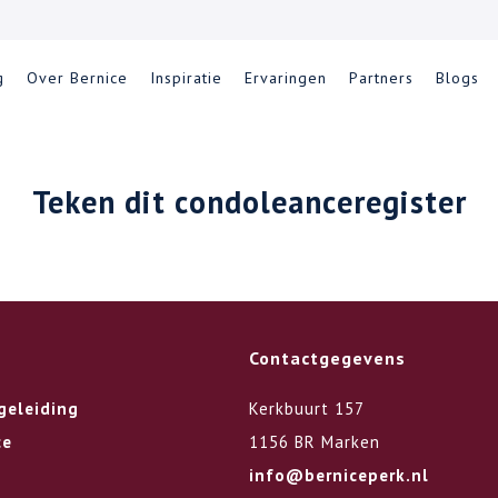
g
Over Bernice
Inspiratie
Ervaringen
Partners
Blogs
Teken dit condoleanceregister
Contactgegevens
geleiding
Kerkbuurt 157
ce
1156 BR Marken
info@berniceperk.nl